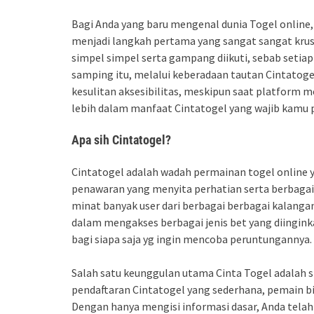
Bagi Anda yang baru mengenal dunia Togel online,
menjadi langkah pertama yang sangat sangat kru
simpel simpel serta gampang diikuti, sebab setia
samping itu, melalui keberadaan tautan Cintatoge
kesulitan aksesibilitas, meskipun saat platform
lebih dalam manfaat Cintatogel yang wajib kamu 
Apa sih Cintatogel?
Cintatogel adalah wadah permainan togel online ya
penawaran yang menyita perhatian serta berbag
minat banyak user dari berbagai berbagai kalang
dalam mengakses berbagai jenis bet yang diingin
bagi siapa saja yg ingin mencoba peruntungannya.
Salah satu keunggulan utama Cinta Togel adalah 
pendaftaran Cintatogel yang sederhana, pemain b
Dengan hanya mengisi informasi dasar, Anda tela