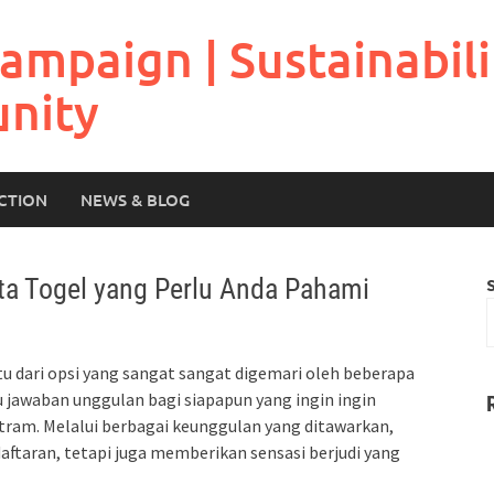
mpaign | Sustainabili
nity
CTION
NEWS & BLOG
nta Togel yang Perlu Anda Pahami
atu dari opsi yang sangat sangat digemari oleh beberapa
u jawaban unggulan bagi siapapun yang ingin ingin
ram. Melalui berbagai keunggulan yang ditawarkan,
taran, tetapi juga memberikan sensasi berjudi yang