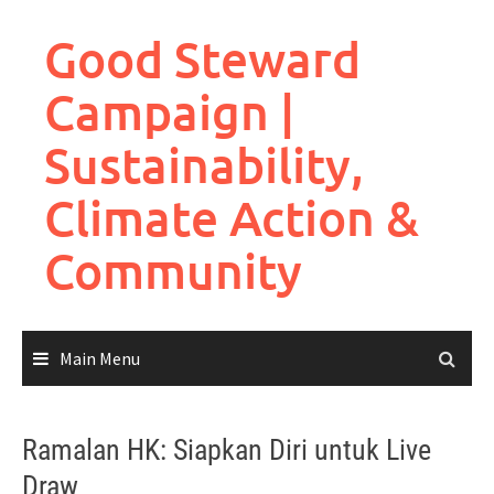
Skip
to
Good Steward
content
Campaign |
Sustainability,
Climate Action &
Community
Main Menu
Ramalan HK: Siapkan Diri untuk Live
Draw