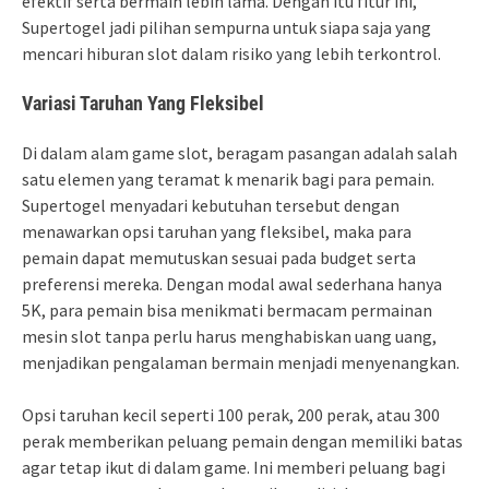
efektif serta bermain lebih lama. Dengan itu fitur ini,
Supertogel jadi pilihan sempurna untuk siapa saja yang
mencari hiburan slot dalam risiko yang lebih terkontrol.
Variasi Taruhan Yang Fleksibel
Di dalam alam game slot, beragam pasangan adalah salah
satu elemen yang teramat k menarik bagi para pemain.
Supertogel menyadari kebutuhan tersebut dengan
menawarkan opsi taruhan yang fleksibel, maka para
pemain dapat memutuskan sesuai pada budget serta
preferensi mereka. Dengan modal awal sederhana hanya
5K, para pemain bisa menikmati bermacam permainan
mesin slot tanpa perlu harus menghabiskan uang uang,
menjadikan pengalaman bermain menjadi menyenangkan.
Opsi taruhan kecil seperti 100 perak, 200 perak, atau 300
perak memberikan peluang pemain dengan memiliki batas
agar tetap ikut di dalam game. Ini memberi peluang bagi