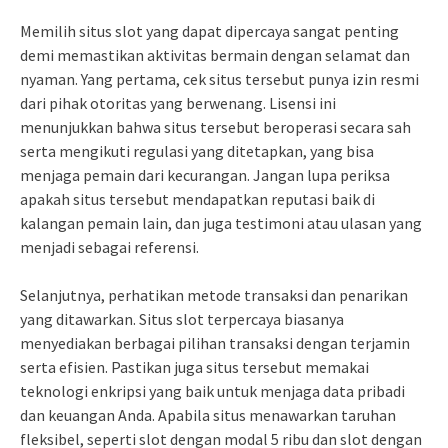
Memilih situs slot yang dapat dipercaya sangat penting
demi memastikan aktivitas bermain dengan selamat dan
nyaman. Yang pertama, cek situs tersebut punya izin resmi
dari pihak otoritas yang berwenang. Lisensi ini
menunjukkan bahwa situs tersebut beroperasi secara sah
serta mengikuti regulasi yang ditetapkan, yang bisa
menjaga pemain dari kecurangan. Jangan lupa periksa
apakah situs tersebut mendapatkan reputasi baik di
kalangan pemain lain, dan juga testimoni atau ulasan yang
menjadi sebagai referensi.
Selanjutnya, perhatikan metode transaksi dan penarikan
yang ditawarkan. Situs slot terpercaya biasanya
menyediakan berbagai pilihan transaksi dengan terjamin
serta efisien. Pastikan juga situs tersebut memakai
teknologi enkripsi yang baik untuk menjaga data pribadi
dan keuangan Anda. Apabila situs menawarkan taruhan
fleksibel, seperti slot dengan modal 5 ribu dan slot dengan