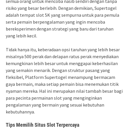
semua orang untuk mencoba nasib sendiri dengan tanpa
risiko yang besar berlebih. Dengan demikian, Supertogel
adalah tempat slot 5K yang sempurna untuk para pemula
serta pemain berpengalaman yang ingin mencoba
bereksperimen dengan strategi yang baru dari taruhan
yang lebih kecil.
Tidak hanya itu, keberadaan opsi taruhan yang lebih besar
misalnya 500 perak dan delapan ratus perak menyediakan
kemungkinan lebih besar untuk menggapai keberhasilan
yang semakin menarik. Dengan struktur pasang yang
fleksibel, Platform Supertogel menampung bermacam
gaya bermain, maka setiap pemain bisa menemukan titik
nyaman mereka. Hal ini merupakan nilai tambah besar bagi
para pecinta permainan slot yang menginginkan
pengalaman yang bermain yang sesuai kebutuhan
kebutuhannya.
Tips Memilih Situs Slot Terpercaya